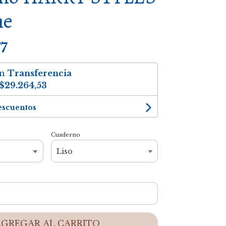
ne
77
on
Transferencia
$29.264,53
escuentos
Cuaderno
AGREGAR AL CARRITO