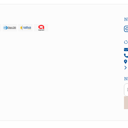
N
C
N