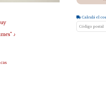
Calculá el co
buy
imes" ♪
ncas